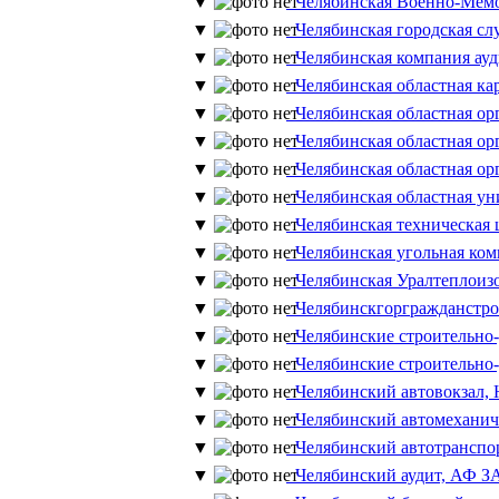
▼
Челябинская Военно-Мемо
▼
Челябинская городская с
▼
Челябинская компания ау
▼
Челябинская областная ка
▼
Челябинская областная ор
▼
Челябинская областная ор
▼
Челябинская областная ор
▼
Челябинская областная уни
▼
Челябинская техническа
▼
Челябинская угольная ко
▼
Челябинская Уралтеплоиз
▼
Челябинскгоргражданстр
▼
Челябинские строительн
▼
Челябинские строительн
▼
Челябинский автовокзал
▼
Челябинский автомеханич
▼
Челябинский автотранспо
▼
Челябинский аудит, АФ 