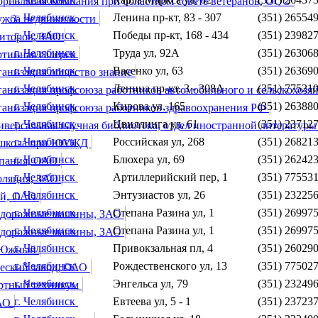
риальная Компания при областном совете ветеранов, ООО
г. Челябинск
Ленина пр-кт, 83 - 307
(351) 26554
лужба недвижимости
г. Челябинск
Победы пр-кт, 168 - 434
(351) 23982
диторов, ЗАО
г. Челябинск
Труда ул, 92А
(351) 26306
ртинная галерея
г. Челябинск
Васенко ул, 63
(351) 26369
ганизация общество знание
г. Челябинск
Ленина пр-кт, 3 - 308А
(351) 77521
ганизация профсоюза работников автомобильного и сельскохоз
г. Челябинск
Кирова ул, 165
(351) 26388
ганизация профсоюза работников здравоохранения РФ
г. Челябинск
Цвиллинга ул, 61
(351) 23712
версальная научная библиотека, отдел иностранной литератур
г. Челябинск
Российская ул, 268
(351) 26821
я школа при ЮУЖД
г. Челябинск
Блюхера ул, 69
(351) 26242
мпания, ОАО
г. Челябинск
Артиллерийский пер, 1
(351) 77553
оляция, ЗАО
г. Челябинск
Энтузиастов ул, 26
(351) 23225
ой, ОАО
г. Челябинск
Степана Разина ул, 1
(351) 26997
о-дорожные машины, ЗАО
г. Челябинск
Степана Разина ул, 1
(351) 26997
о-дорожные машины, ЗАО
г. Челябинск
Привокзальная пл, 4
(351) 26029
, Южный
г. Челябинск
Рождественского ул, 13
(351) 77502
еский завод, ОАО
г. Челябинск
Энгельса ул, 79
(351) 23249
ртный техникум
г. Челябинск
Евтеева ул, 5 - 1
(351) 23723
ЗАО