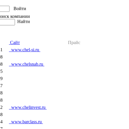
Войти
иск компании
Найти
Сайт
Прайс
81
www.chel-si.ru
98
68
www.chelsnab.ru
95
29
47
78
88
32
www.chelinvest.ru
48
24
www.barclass.ru
37