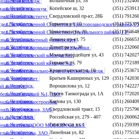
г. Челябинск
Больничная ул, 18
(351) 23240
ицинский колледж
г. Челябинск
Копейское ш, 32
(351) 25391
ханический техникум
г. Челябинск
Свердловский пр-кт, 28Б
(351) 79126
омобильный институт
г. Челябинск
Горького ул, 10
(351) 77530
дел Государственной Статистики Тракторозаводского района, 
г. Челябинск
Цвиллинга ул, 20
(351) 26464
дел Государственной Статистики Центрального района, ГУ
г. Челябинск
Ленина пр-кт, 75
(351) 26665
нный агроинженерный университет
г. Челябинск
Доватора ул, 38
(351) 23206
нный колледж промышленной автоматики
г. Челябинск
Молодогвардейцев ул, 43
(351) 74202
нный педагогический колледж №1
г. Челябинск
Горького ул, 79
(351) 77218
нный педагогический колледж №2
г. Челябинск
Кронштадтская ул, 10
(351) 25367
нный профессионально-педагогический колледж
г. Челябинск
Братьев Кашириных ул, 129
(351) 74203
нный университет
г. Челябинск
Ворошилова ул, 12
(351) 74222
ый институт
г. Челябинск
Героев Танкограда ул, 1А
(351) 77202
обетонных изделий №1, ЗАО
г. Челябинск
Кирова ул, 130
(351) 26040
нального машиностроения
г. Челябинск
Свердловский тракт, 15
(351) 72579
ного оборудования, ЗАО
г. Челябинск
Российская ул, 279 - 407
(351) 26006
х средств, ЗАО
г. Челябинск
Енисейская ул, 1
(351) 25939
еменного стекла, ООО MODERN GLASS
г. Челябинск
Линейная ул, 82
(351) 77515
ельного кирпича, ЗАО