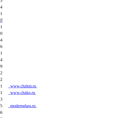
03
34
01
52
ГУ
81
30
04
76
91
14
09
72
02
91
www.chzkm.ru
61
www.chzko.ru
23
95
modernglass.ru
66