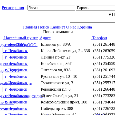
Регистрация
▼По
Главная
Поиск
Кабинет
О нас
Корзина
Поиск компании
Населённый пункт
Адрес
Телефон
г. Челябинск
Елькина ул, 80/А
(351) 26144
ндустрия, ПКО, ООО
г. Челябинск
Карла Либкнехта ул, 2 - 336
(351) 26305
г. Челябинск
Ленина пр-кт, 2Г
(351) 77532
г. Челябинск
Копейское ш, 36Г
(351) 25455
ФИЛИАЛ №4
г. Челябинск
Энгельса ул, 83А
(351) 26109
ладка, ООО
г. Челябинск
Руставели ул, 10 - 10
(351) 25174
П
г. Челябинск
Тухачевского ул, 3
(351) 25531
тдел недвижимости
г. Челябинск
Революции пл, 8
(351) 26644
г. Челябинск
40 лет Октября ул, 21
(351) 77328
ракторозаводский филиал
г. Челябинск
Комсомольский пр-кт, 108
(351) 79464
ние №22
г. Челябинск
Победы пр-кт, 388
(351) 72672
ассоциация
г. Челябинск
Карла Маркса ул, 62
(351) 26437