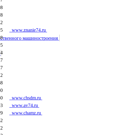
98
78
82
05
www.znanie74.ru
08
яйственного машиностроения
05
74
ы
37
37
12
68
50
50
www.chsdm.ru
03
www.av74.ru
79
www.chamz.ru
62
72