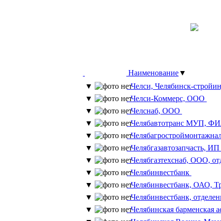
Наименование
▼
▼
Челси, Челябинск-стройи
▼
Челси-Коммерс, ООО
▼
Челснаб, ООО
▼
Челябавтотранс МУП, 
▼
Челябагростроймонтажна
▼
Челябгазавтозапчасть, И
▼
Челябгазтехснаб, ООО, о
▼
Челябинвестбанк
▼
Челябинвестбанк, ОАО, Т
▼
Челябинвестбанк, отделе
▼
Челябинская барменская 