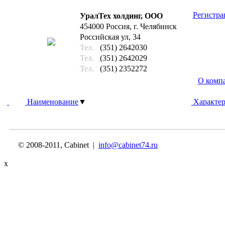
Регистра
УралТех холдинг, ООО
454000 Россия, г. Челябинск
Российская ул, 34
Тел.
(351) 2642030
Тел.
(351) 2642029
Тел.
(351) 2352272
О комп
Наименование
▼
Характер
© 2008-2011, Cabinet |
info@cabinet74.ru
x