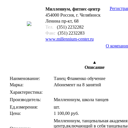
Регистра
Миллениум, фитнес-центр
454000 Россия, г. Челябинск
Ленина пр-кт, 68
Тел.
(351) 2232282
Факс
(351) 2232283
www.millennium-center.ru
О компани
18
▲
Описание
Наименование:
Танец Фламенко обучение
Марка:
Абонемент на 8 занятий
Характеристика:
Производитель:
Милленниум, школа танцев
Ед.измерения:
шт.
Цена:
1 100,00 руб.
Милленниум, танцевальная академия
центр,включающий в себя танцеваль