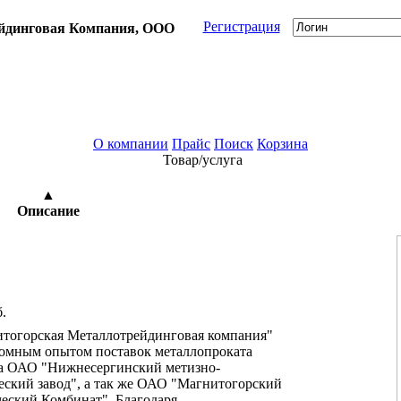
Регистрация
йдинговая Компания, ООО
О компании
Прайс
Поиск
Корзина
Товар/услуга
2269 просмотров
▲
Описание
б.
огорская Металлотрейдинговая компания"
ромным опытом поставок металлопроката
а ОАО "Нижнесергинский метизно-
еский завод", а так же ОАО "Магнитогорский
еский Комбинат". Благодаря