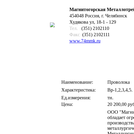
Магнитогорская Металлотре
454048 Россия, г. Челябинск
Худякова ул, 18-1 - 129
Тел.
(351) 2102110
Факс
(351) 2102111
www.74mmk.ru
Наименование:
Проволока
Характеристика:
Вр-1,2,3,4,5.
Ед.измерения:
тн.
Цена:
20 200,00 ру
ООО "Магнит
обладает ог
производств
металлургич
Металлургич