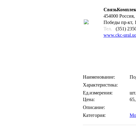
СвязьКомплек
454000 Россия, 
Победы пр-кт, 
Тел.
(351) 235
www.ckc-ural.uc
Наименование:
По
Характеристика:
Ед.измерения:
шт
Цена:
65,
Описание:
Категория:
Мо