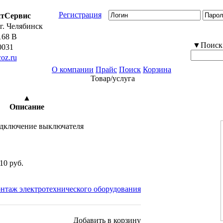
Регистрация
тСервис
г. Челябинск
168 В
▼Поиск т
0031
oz.ru
О компании
Прайс
Поиск
Корзина
Товар/услуга
2099 просмотров
▲
Описание
дключение выключателя
.
10 руб.
нтаж электротехнического оборудования
Добавить в корзину