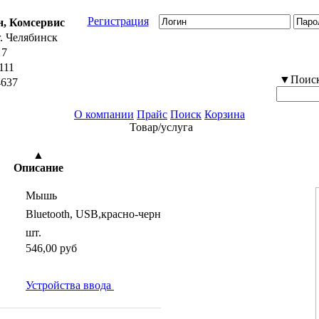
Регистрация
н, Комсервис
г. Челябинск
 7
111
▼Поиск 
4637
О компании
Прайс
Поиск
Корзина
Товар/услуга
1770 просмотров
▲
Описание
:
Мышь
а:
Bluetooth, USB,красно-черн
шт.
546,00 руб
Устройства ввода