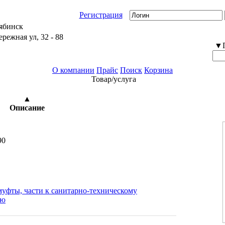
Регистрация
лябинск
режная ул, 32 - 88
▼По
О компании
Прайс
Поиск
Корзина
Товар/услуга
2318 просмотров
▲
Описание
90
муфты, части к санитарно-техническому
ию