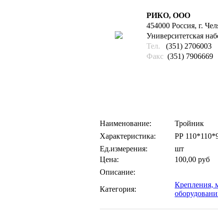
РИКО, ООО
454000 Россия, г. Че
Университетская набе
Тел.
(351) 2706003
Факс
(351) 7906669
Наименование:
Тройник
Характеристика:
РР 110*110*
Ед.измерения:
шт
Цена:
100,00 руб
Описание:
Крепления, 
Категория:
оборудован