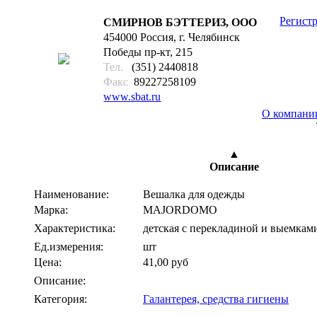
Регист
СМИРНОВ БЭТТЕРИЗ, ООО
454000 Россия, г. Челябинск
Победы пр-кт, 215
Тел.
(351) 2440818
Факс
89227258109
www.sbat.ru
О компани
2
▲
Описание
Наименование:
Вешалка для одежды
Марка:
MAJORDOMO
Характеристика:
детская с перекладиной и выемками
Ед.измерения:
шт
Цена:
41,00 руб
Описание:
Категория:
Галантерея, средства гигиены