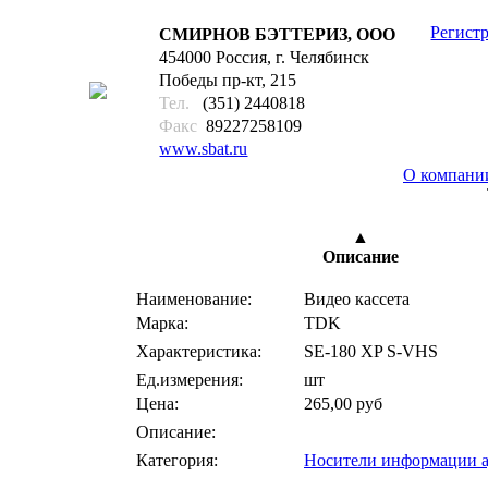
Регист
СМИРНОВ БЭТТЕРИЗ, ООО
454000 Россия, г. Челябинск
Победы пр-кт, 215
Тел.
(351) 2440818
Факс
89227258109
www.sbat.ru
О компани
25
▲
Описание
Наименование:
Видео кассета
Марка:
TDK
Характеристика:
SE-180 XP S-VHS
Ед.измерения:
шт
Цена:
265,00 руб
Описание:
Категория:
Носители информации а