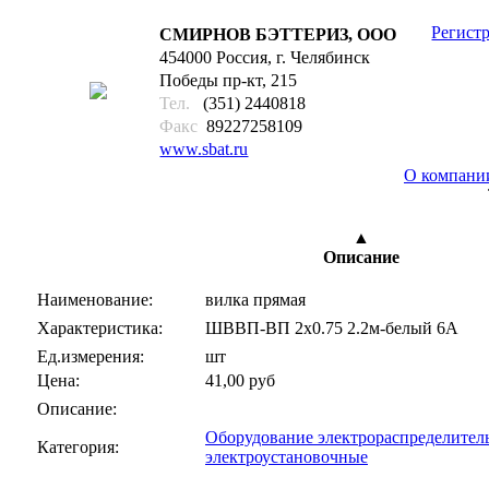
Регист
СМИРНОВ БЭТТЕРИЗ, ООО
454000 Россия, г. Челябинск
Победы пр-кт, 215
Тел.
(351) 2440818
Факс
89227258109
www.sbat.ru
О компани
17
▲
Описание
Наименование:
вилка прямая
Характеристика:
ШВВП-ВП 2х0.75 2.2м-белый 6А
Ед.измерения:
шт
Цена:
41,00 руб
Описание:
Оборудование электрораспределитель
Категория:
электроустановочные